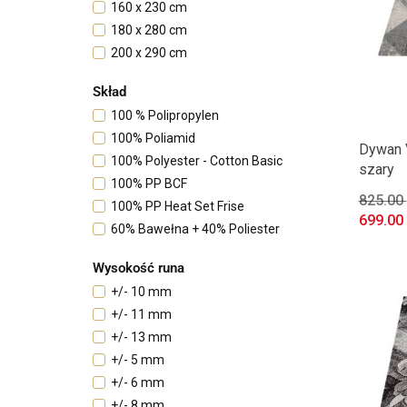
160 x 230 cm
180 x 280 cm
200 x 290 cm
240 x 330 cm
Skład
250 x 350 cm
100 % Polipropylen
300 x 400 cm
100% Poliamid
60 x 100 cm
Dywan 
100% Polyester - Cotton Basic
80 x 150 cm
szary
100% PP BCF
825.00
100% PP Heat Set Frise
699.00
60% Bawełna + 40% Poliester
70% PP Heat Set Frise + 30%
Wysokość runa
Polyester
+/- 10 mm
+/- 11 mm
+/- 13 mm
+/- 5 mm
+/- 6 mm
+/- 8 mm