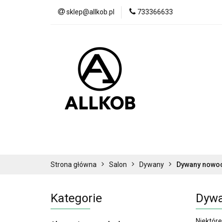
sklep@allkob.pl
733366633
Akcesoria samoc
BESTSELLERY
Akcesoria samochodowe
Sypialnia
Strona główna
Salon
Dywany
Dywany nowo
Kategorie
Dywa
Niektór