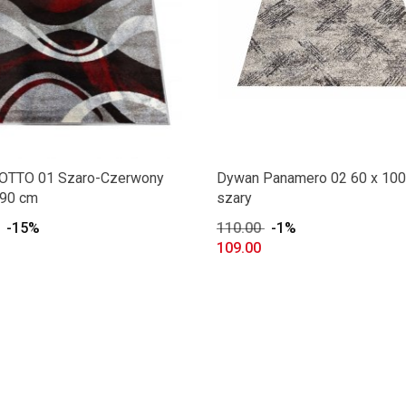
OTTO 01 Szaro-Czerwony
Dywan Panamero 02 60 x 10
290 cm
szary
-15%
110.00
-1%
109.00