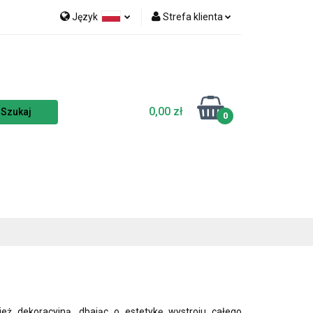
Język
Strefa klienta
nka
NOWOŚCI
Polski
Zaloguj się
Czech
Zarejestruj się
English
Dodaj zgłoszenie
0,00 zł
Zgody cookies
0
TSELLERY
ież dekoracyjną, dbając o estetykę wystroju całego