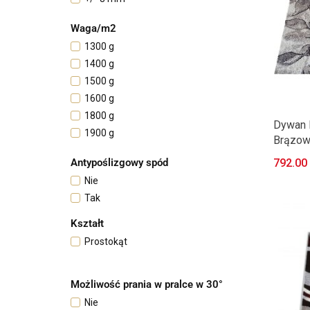
+/- 9 mm
Waga/m2
1300 g
1400 g
1500 g
1600 g
1800 g
Dywan 
1900 g
Brązow
2500 g
Antypoślizgowy spód
792.00
Nie
Tak
Kształt
Prostokąt
Możliwość prania w pralce w 30°
Nie