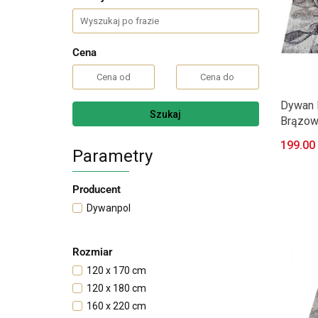
Cena
Dywan 
Szukaj
Brązow
199.00
Parametry
Producent
Dywanpol
Rozmiar
120 x 170 cm
120 x 180 cm
160 x 220 cm