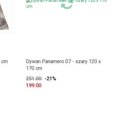
0 cm
Dywan Panamero 07 - szary 120 x
170 cm
251.00
-21%
199.00