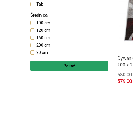
Tak
Średnica
100 cm
120 cm
160 cm
200 cm
80 cm
Dywan 
200 x 
Pokaż
680.00
579.00