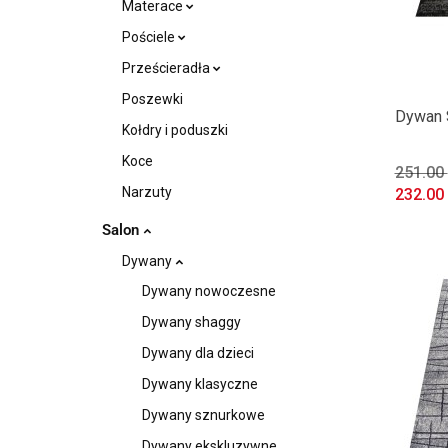
Materace
Pościele
Prześcieradła
Poszewki
Dywan 
Kołdry i poduszki
Koce
251.00
Narzuty
232.00
Salon
Dywany
Dywany nowoczesne
Dywany shaggy
Dywany dla dzieci
Dywany klasyczne
Dywany sznurkowe
Dywany ekskluzywne