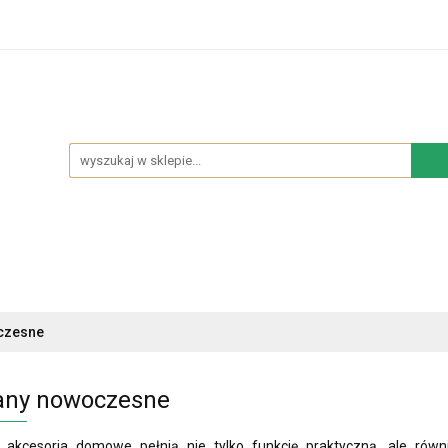
hodowe
Sypialnia
Salon
Kuchnia
Łazie
Salon
Kuchnia
Łazienka
NOWOŚCI
BES
czesne
ny nowoczesne
e akcesoria domowe pełnią nie tylko funkcję praktyczną, ale równ