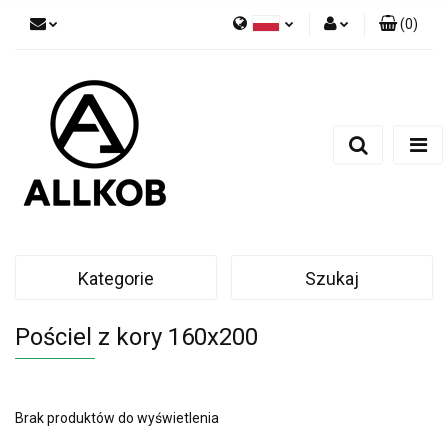
(
0
)
Polski
Zaloguj się
Czech
Zarejestruj się
English
Dodaj zgłoszenie
Zgody cookies
Kategorie
Szukaj
Pościel z kory 160x200
Brak produktów do wyświetlenia