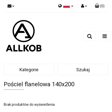
(
0
)
Polski
Zaloguj się
Czech
Zarejestruj się
English
Dodaj zgłoszenie
Zgody cookies
Kategorie
Szukaj
Pościel flanelowa 140x200
Brak produktów do wyświetlenia