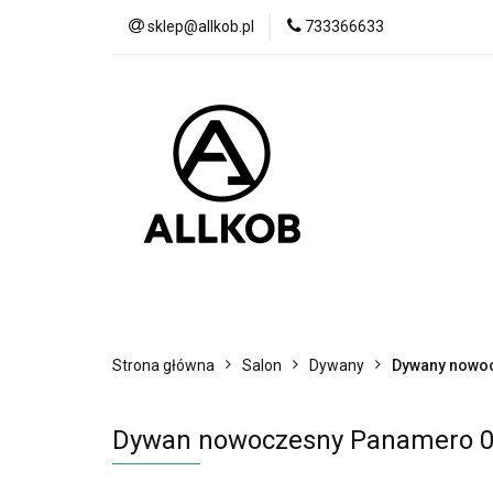
sklep@allkob.pl
733366633
Akcesoria samoc
BESTSELLERY
Akcesoria samochodowe
Sypialnia
Strona główna
Salon
Dywany
Dywany nowo
Dywan nowoczesny Panamero 08