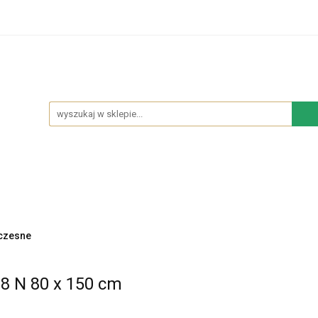
hodowe
Sypialnia
Salon
Kuchnia
Łazie
Salon
Kuchnia
Łazienka
NOWOŚCI
BES
czesne
 N 80 x 150 cm