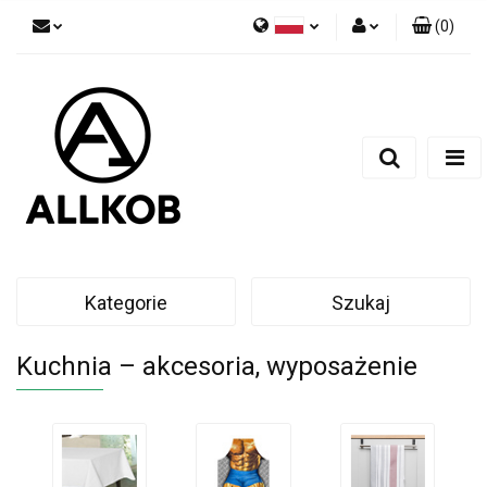
(
0
)
Polski
Zaloguj się
Czech
Zarejestruj się
English
Dodaj zgłoszenie
Zgody cookies
Kategorie
Szukaj
Kuchnia – akcesoria, wyposażenie