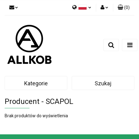
(
0
)
Polski
Zaloguj się
Czech
Zarejestruj się
English
Dodaj zgłoszenie
Zgody cookies
Kategorie
Szukaj
Producent - SCAPOL
Brak produktów do wyświetlenia