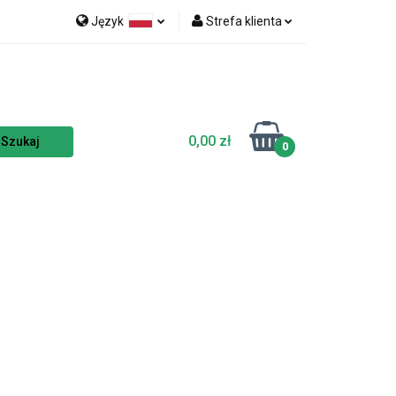
Język
Strefa klienta
nka
NOWOŚCI
Polski
Zaloguj się
Czech
Zarejestruj się
English
Dodaj zgłoszenie
0,00 zł
Zgody cookies
0
TSELLERY