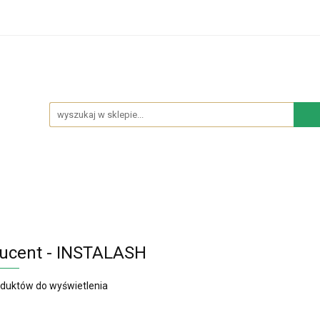
hodowe
Sypialnia
Salon
Kuchnia
Łazie
Salon
Kuchnia
Łazienka
NOWOŚCI
BES
ucent - INSTALASH
oduktów do wyświetlenia