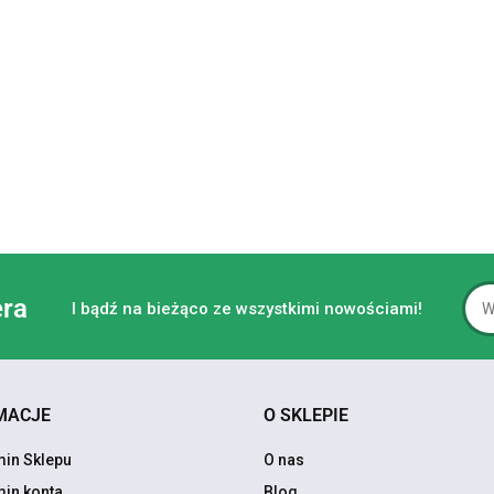
era
I bądź na bieżąco ze wszystkimi nowościami!
MACJE
O SKLEPIE
in Sklepu
O nas
in konta
Blog