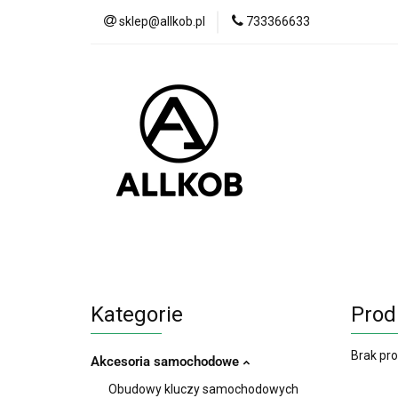
sklep@allkob.pl
733366633
Akcesoria samoc
BESTSELLERY
Akcesoria samochodowe
Sypialnia
Kategorie
Prod
Brak pr
Akcesoria samochodowe
Obudowy kluczy samochodowych