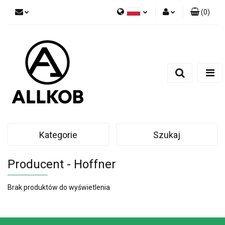
(
0
)
Polski
Zaloguj się
Czech
Zarejestruj się
English
Dodaj zgłoszenie
Zgody cookies
Kategorie
Szukaj
Producent - Hoffner
Brak produktów do wyświetlenia