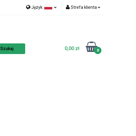
Język
Strefa klienta
nka
NOWOŚCI
Polski
Zaloguj się
Czech
Zarejestruj się
English
Dodaj zgłoszenie
0,00 zł
Zgody cookies
0
TSELLERY