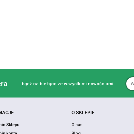
era
I bądź na bieżąco ze wszystkimi nowościami!
MACJE
O SKLEPIE
in Sklepu
O nas
in konta
Blog