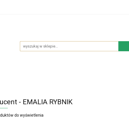
hodowe
Sypialnia
Salon
Kuchnia
Łazie
Salon
Kuchnia
Łazienka
NOWOŚCI
BES
ucent - EMALIA RYBNIK
oduktów do wyświetlenia