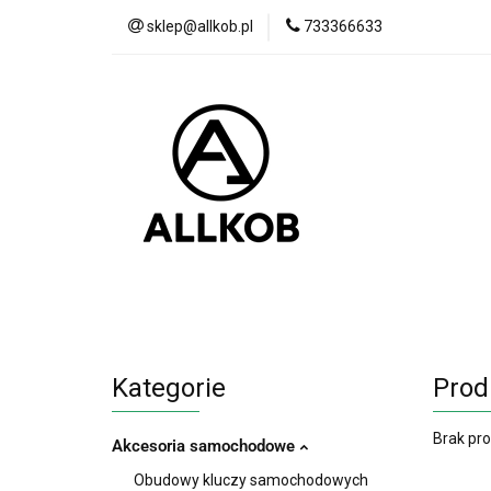
sklep@allkob.pl
733366633
Akcesoria samoc
BESTSELLERY
Akcesoria samochodowe
Sypialnia
Kategorie
Prod
Brak pr
Akcesoria samochodowe
Obudowy kluczy samochodowych