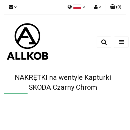
(
0
)
Polski
Zaloguj się
Czech
Zarejestruj się
English
Dodaj zgłoszenie
Zgody cookies
NAKRĘTKI na wentyle Kapturki
SKODA Czarny Chrom