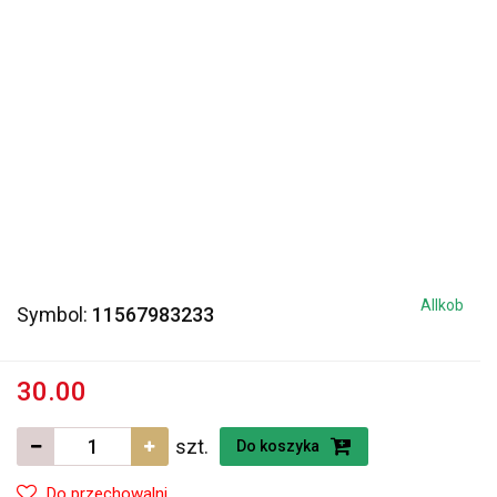
Allkob
Symbol:
11567983233
30.00
szt.
Do koszyka
Do przechowalni