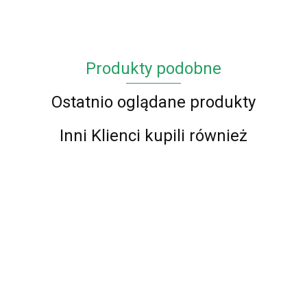
Produkty podobne
Ostatnio oglądane produkty
Inni Klienci kupili również
NAKRĘTKI
NAKRĘTKI
NAKRĘTKI
NAKRĘTKI
NAKRĘTKI
NAKRĘT
na wentyle
na wentyle
na wentyle
na wentyle
na wentyle
na went
KAPTURKI
KAPTURKI
KAPTURKI
KAPTURKI
KAPTURKI
KAPTUR
24.90
29.99
24.90
30.00
24.90
24.90
ALFA
ALFA
AUDI BL
AUDI BL
AUDI S
AUDI