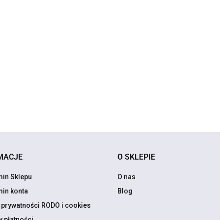
na
N
NAKRĘTKI na
NAKRĘTKI na
NAKRĘTKI na
w
wentyle
wentyle
AUDI
wentyle KAPTURKI
K
KAPTURKI AUDI
KAPTURKI AUDI
2
AUDI BL Czarny
24.90
24.90
S
S Line Chrom
SLINE Chrom
30.00
Chrom
MACJE
O SKLEPIE
in Sklepu
O nas
in konta
Blog
a prywatności RODO i cookies
 płatności