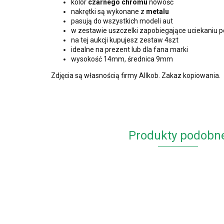
kolor
czarnego chromu
nowość
nakrętki są wykonane z
metalu
pasują do wszystkich modeli aut
w zestawie uszczelki zapobiegające uciekaniu p
na tej aukcji kupujesz zestaw 4szt
idealne na prezent lub dla fana marki
wysokość 14mm, średnica 9mm
Zdjęcia są własnością firmy Allkob. Zakaz kopiowania.
Produkty podobn