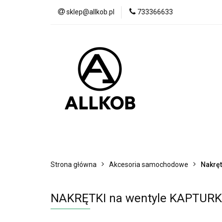
sklep@allkob.pl
733366633
Akcesoria samoc
BESTSELLERY
Akcesoria samochodowe
Sypialnia
Strona główna
Akcesoria samochodowe
Nakręt
NAKRĘTKI na wentyle KAPTURK