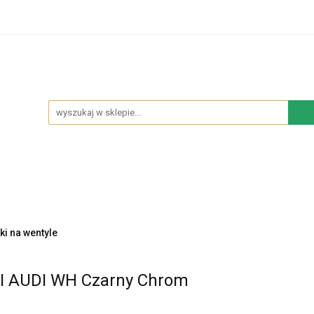
hodowe
Sypialnia
Salon
Kuchnia
Łazie
Salon
Kuchnia
Łazienka
NOWOŚCI
BES
ki na wentyle
I AUDI WH Czarny Chrom