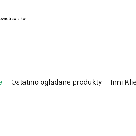
owietrza z kół
e
Ostatnio oglądane produkty
Inni Kli