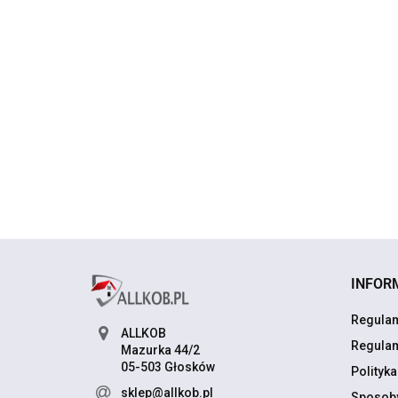
NAKRĘTKI 
NAKRĘTKI na
NAKRĘTKI na
wentyle
wentyle
wentyle
KAPTURKI 
24.90
KAPTURKI ALFA
KAPTURKI ALFA
BL Chrom
24.90
29.99
ROMEO Chrom
ROMEO Czarne
INFOR
Regulam
ALLKOB
Regulam
Mazurka 44/2
05-503 Głosków
Polityk
sklep@allkob.pl
Sposoby