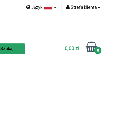
Język
Strefa klienta
nka
NOWOŚCI
Polski
Zaloguj się
Czech
Zarejestruj się
English
Dodaj zgłoszenie
0,00 zł
Zgody cookies
0
TSELLERY