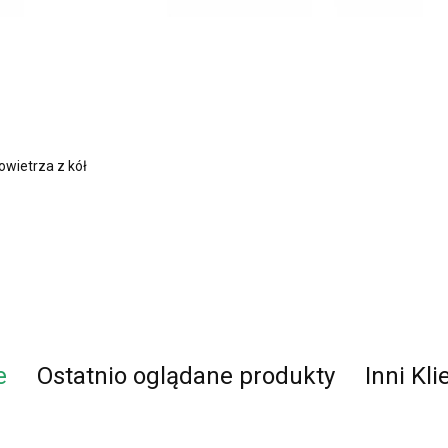
owietrza z kół
e
Ostatnio oglądane produkty
Inni Kli