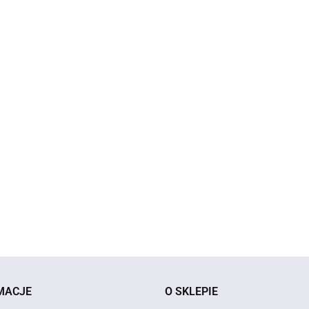
a
NAK
NAKRĘTKI na
NAKRĘTKI na
NAKRĘTKI na
went
wentyle
wentyle
AUDI
wentyle KAPTURKI
KAP
KAPTURKI AUDI
KAPTURKI AUDI
29.9
AUDI BL Czarny
24.90
24.90
Slin
S Line Chrom
SLINE Chrom
30.00
Chrom
MACJE
O SKLEPIE