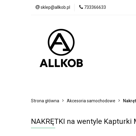
sklep@allkob.pl
733366633
Akcesoria samoc
BESTSELLERY
Akcesoria samochodowe
Sypialnia
Strona główna
Akcesoria samochodowe
Nakręt
NAKRĘTKI na wentyle Kapturki