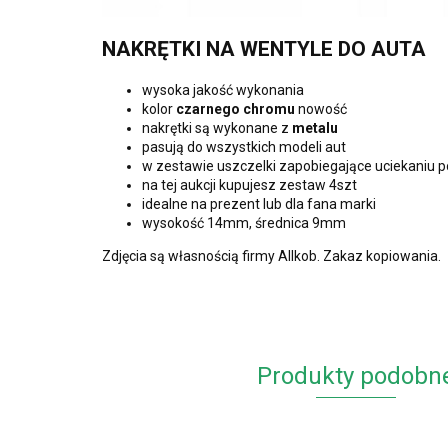
NAKRĘTKI NA WENTYLE DO AUTA
wysoka jakość wykonania
kolor
czarnego chromu
nowość
nakrętki są wykonane z
metalu
pasują do wszystkich modeli aut
w zestawie uszczelki zapobiegające uciekaniu p
na tej aukcji kupujesz zestaw 4szt
idealne na prezent lub dla fana marki
wysokość 14mm, średnica 9mm
Zdjęcia są własnością firmy Allkob. Zakaz kopiowania.
Produkty podobn