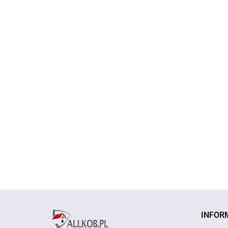
NAKRĘTKI n
NAKRĘTKI na
NAKRĘTKI na
wentyle
wentyle
wentyle
KAPTURKI 
24.90
KAPTURKI ALFA
KAPTURKI ALFA
BL Chrom
24.90
29.99
ROMEO Chrom
ROMEO Czarne
INFOR