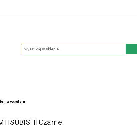
hodowe
Sypialnia
Salon
Kuchnia
Łazie
Salon
Kuchnia
Łazienka
NOWOŚCI
BES
ki na wentyle
 MITSUBISHI Czarne