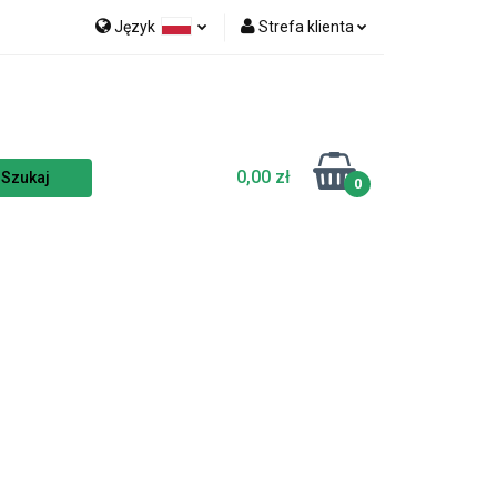
Język
Strefa klienta
nka
NOWOŚCI
Polski
Zaloguj się
Czech
Zarejestruj się
English
Dodaj zgłoszenie
0,00 zł
Zgody cookies
0
TSELLERY