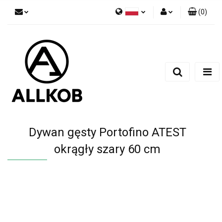
(
0
)
Polski
Zaloguj się
Czech
Zarejestruj się
English
Dodaj zgłoszenie
Zgody cookies
Dywan gęsty Portofino ATEST
okrągły szary 60 cm