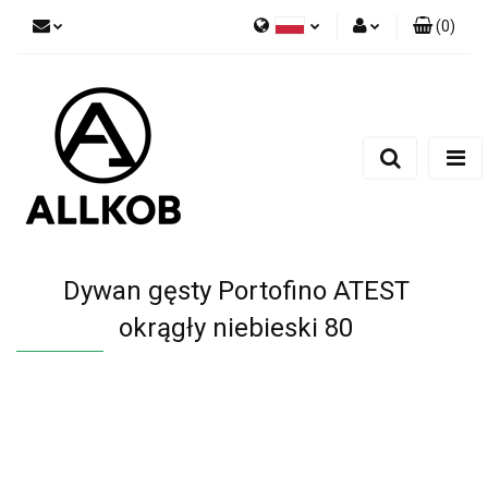
(
0
)
Polski
Zaloguj się
Czech
Zarejestruj się
English
Dodaj zgłoszenie
Zgody cookies
Dywan gęsty Portofino ATEST
okrągły niebieski 80