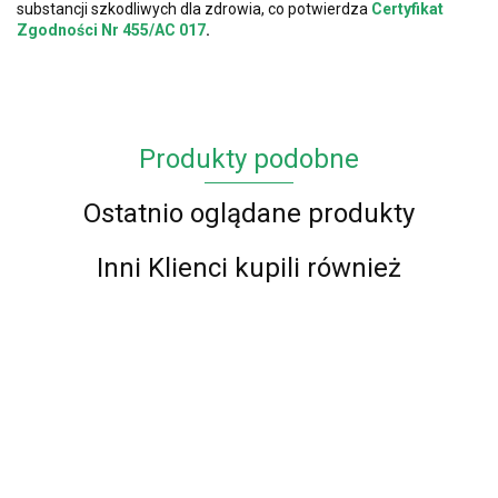
substancji szkodliwych dla zdrowia, co potwierdza
Certyfikat
Zgodności Nr 455/AC 017
.
Produkty podobne
Ostatnio oglądane produkty
Inni Klienci kupili również
Dywan
Dywan
Dywan
Kamel
Kamel
Kamel
Dywan
Dywan
Dywan
Dy
Dywan
- biały
-
-
gęsty
gęsty
gęsty
Ka
59.00
59.00
59.00
gęsty