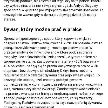
trzyma się podłoża, niezależnie od tego, czy są to panele, kafelki
czy wykładzina, oraz nie zawija się na rogach. Antypoślizgowy
spód chroni więc przed poślizgnięciem się i groźnym upadkiem. To
szczególnie ważne, gdy w domu przebywają dzieci lub osoby
starsze.
Dywan, który można prać w pralce
Oprócz antypoślizgowego spodu, który zapewnia większe
bezpieczeństwo użytkowania, dywan HYPNOTIK posiada jeszcze
jedną, niezwykle ważną cechę - można go prać w pralce. W
przeciwieństwie do innych dywanów, które podczas prania
mogłyby ulec odkształceniu i zniszczeniu, z tym modelem nic
takiego się nie stanie. Zastosowane materiały - 60% bawełna +
40% poliester - nadają się do prania klasycznego w pralce w 30
stopniach, bez obawy o ich strukturę. Dzięki temu możemy
regularnie dbać o czystość dywanu oraz jego świeży wygląd. To
szczególnie istotne, jeżeli chcemy położyć dywan w
pomieszczeniu, w którym często przebywają alergicy wrażliwi na
kurz, roztocza czy sierść zwierząt. Zamiast wydawać pieniądze
na pranie dywanu przez firmę zewnętrzną, sami możemy o niego
zadbać, piorąc go w pralce, bez obawy o to, że się zniszczy.
Zachęcamy Państwa do zapoznania się z naszą ofertą dywanów
do salonu i złożenia zamówienia!