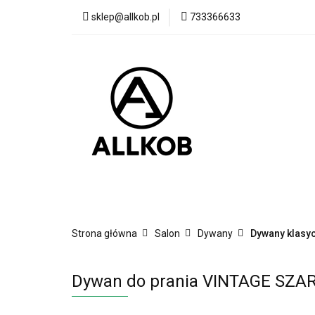
sklep@allkob.pl
733366633
Akcesoria samoc
BESTSELLERY
Akcesoria samochodowe
Sypialnia
Strona główna
Salon
Dywany
Dywany klasy
Dywan do prania VINTAGE SZAR