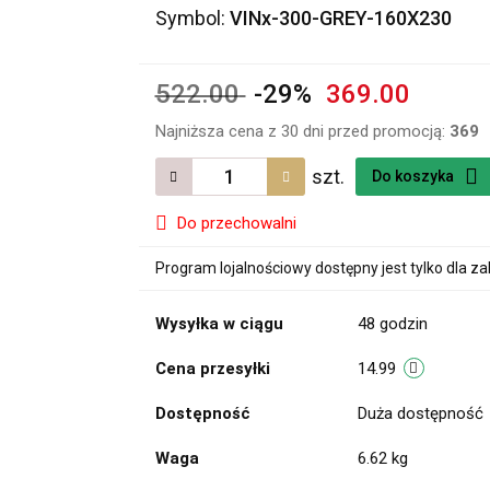
Symbol:
VINx-300-GREY-160X230
522.00
-29%
369.00
Najniższa cena z 30 dni przed promocją:
369
szt.
Do koszyka
Do przechowalni
Program lojalnościowy dostępny jest tylko dla z
Wysyłka w ciągu
48 godzin
Cena przesyłki
14.99
Dostępność
Duża dostępność
Waga
6.62 kg