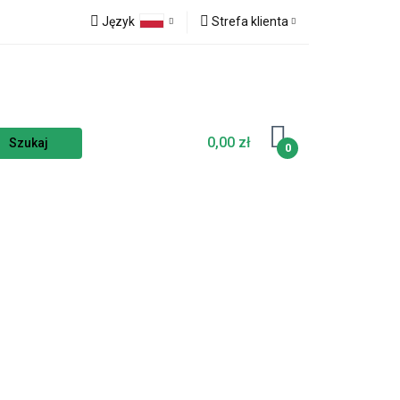
Język
Strefa klienta
a
NOWOŚCI
Polski
Zaloguj się
Czech
Zarejestruj się
English
Dodaj zgłoszenie
0,00 zł
Zgody cookies
0
ELLERY