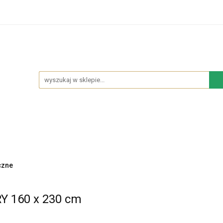
hodowe
Sypialnia
Salon
Kuchnia
Łazienk
Salon
Kuchnia
Łazienka
NOWOŚCI
BESTS
czne
Y 160 x 230 cm