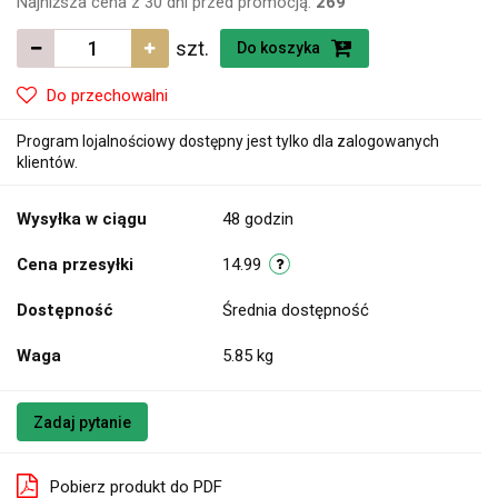
Najniższa cena z 30 dni przed promocją:
269
szt.
Do koszyka
Do przechowalni
Program lojalnościowy dostępny jest tylko dla zalogowanych
klientów.
Wysyłka w ciągu
48 godzin
Cena przesyłki
14.99
Dostępność
Średnia dostępność
Waga
5.85 kg
Zadaj pytanie
Pobierz produkt do PDF