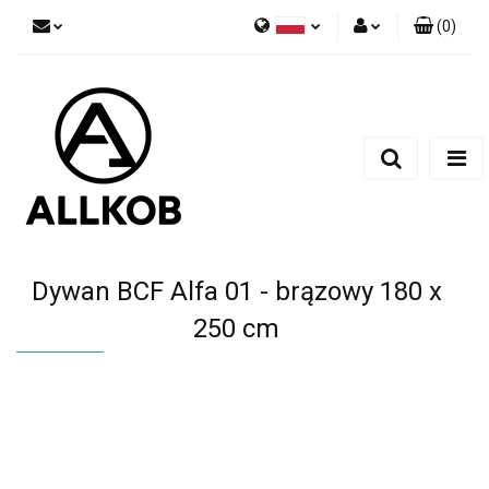
(
0
)
Polski
Zaloguj się
Czech
Zarejestruj się
English
Dodaj zgłoszenie
Zgody cookies
Dywan BCF Alfa 01 - brązowy 180 x
250 cm