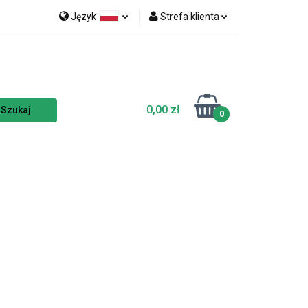
Język
Strefa klienta
nka
NOWOŚCI
Polski
Zaloguj się
Czech
Zarejestruj się
English
Dodaj zgłoszenie
0,00 zł
Zgody cookies
0
TSELLERY