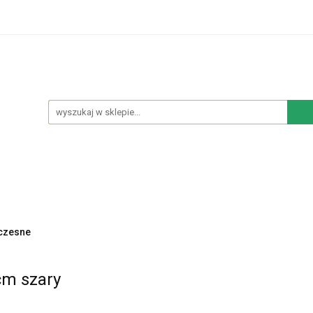
hodowe
Sypialnia
Salon
Kuchnia
Łazie
Salon
Kuchnia
Łazienka
NOWOŚCI
BES
czesne
cm szary