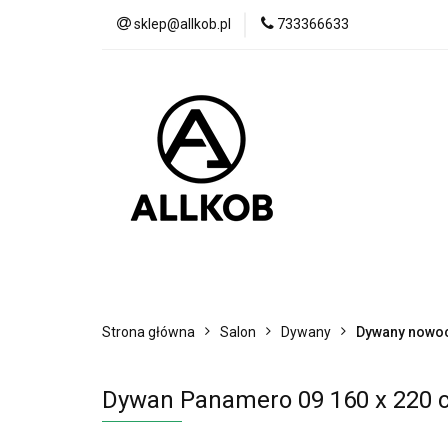
sklep@allkob.pl
733366633
Akcesoria samoc
BESTSELLERY
Akcesoria samochodowe
Sypialnia
Strona główna
Salon
Dywany
Dywany nowo
Dywan Panamero 09 160 x 220 