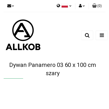
(
0
)
Polski
Zaloguj się
Czech
Zarejestruj się
English
Dodaj zgłoszenie
Zgody cookies
Dywan Panamero 03 60 x 100 cm
szary