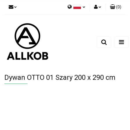
(
0
)
Polski
Zaloguj się
Czech
Zarejestruj się
English
Dodaj zgłoszenie
Zgody cookies
Dywan OTTO 01 Szary 200 x 290 cm