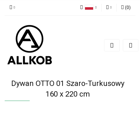
(
0
)
Polski
Zaloguj się
Czech
Zarejestruj się
English
Dodaj zgłoszenie
Zgody cookies
Dywan OTTO 01 Szaro-Turkusowy
160 x 220 cm