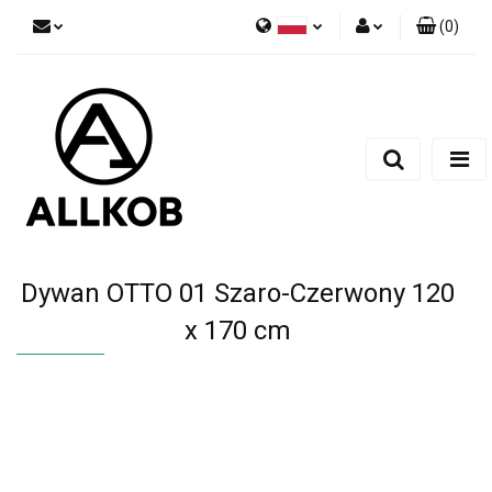
(
0
)
Polski
Zaloguj się
Czech
Zarejestruj się
English
Dodaj zgłoszenie
Zgody cookies
Dywan OTTO 01 Szaro-Czerwony 120
x 170 cm