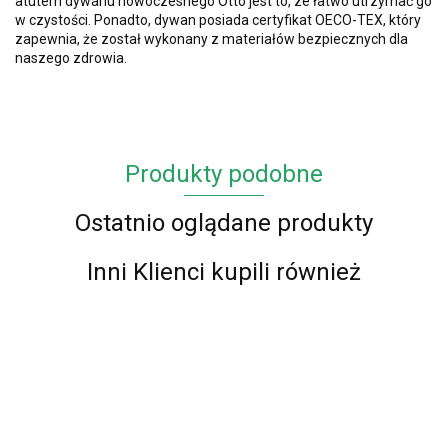
atutem dywanu nowoczesnego Otto jest to, ze łatwo utrzymać go
w czystości. Ponadto, dywan posiada certyfikat OECO-TEX, który
zapewnia, że został wykonany z materiałów bezpiecznych dla
naszego zdrowia.
Produkty podobne
Ostatnio oglądane produkty
Inni Klienci kupili również
Dywan
Dywan
Dywan
Dywan
Dywan
Dywan
Dywan