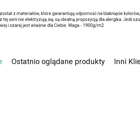
stał z materiałów, które gwarantują odporność na blaknięcie kolorów,
ej serii nie elektryzują się, są idealną propozycją dla alergika. Jeśli 
ej i szarej jest właśnie dla Ciebie. Waga - 1900g/m2.
e
Ostatnio oglądane produkty
Inni Kli
an ENIGMA 02
Dywan ENIGMA 03
Dywan ENIGMA 05