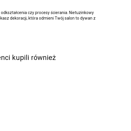
 odkształcenia czy procesy ścierania. Nietuzinkowy
szukasz dekoracji, która odmieni Twój salon to dywan z
enci kupili również
Dywan ENIGMA 07
Dywan ENIGMA 08