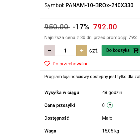
Symbol:
PANAM-10-BROx-240X330
950.00
-17%
792.00
Najniższa cena z 30 dni przed promocją:
792
szt.
Do koszyka
Do przechowalni
Program lojalnościowy dostępny jest tylko dla z
Wysyłka w ciągu
48 godzin
Cena przesyłki
0
Dostępność
Mało
Waga
15.05 kg