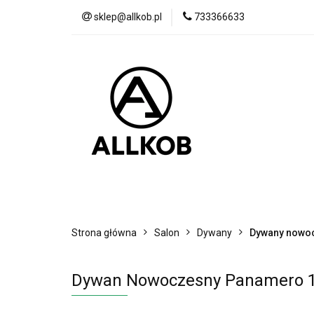
sklep@allkob.pl
733366633
Akcesoria samoc
BESTSELLERY
Akcesoria samochodowe
Sypialnia
Strona główna
Salon
Dywany
Dywany nowo
Dywan Nowoczesny Panamero 1