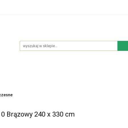
hodowe
Sypialnia
Salon
Kuchnia
Łazie
Salon
Kuchnia
Łazienka
NOWOŚCI
BES
czesne
0 Brązowy 240 x 330 cm