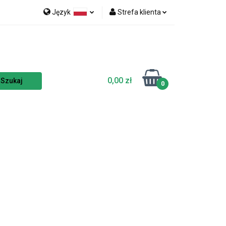
Język
Strefa klienta
nka
NOWOŚCI
Polski
Zaloguj się
Czech
Zarejestruj się
English
Dodaj zgłoszenie
0,00 zł
Zgody cookies
0
TSELLERY