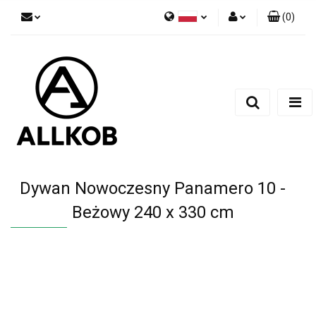
(
0
)
Polski
Zaloguj się
Czech
Zarejestruj się
English
Dodaj zgłoszenie
Zgody cookies
Dywan Nowoczesny Panamero 10 -
Beżowy 240 x 330 cm