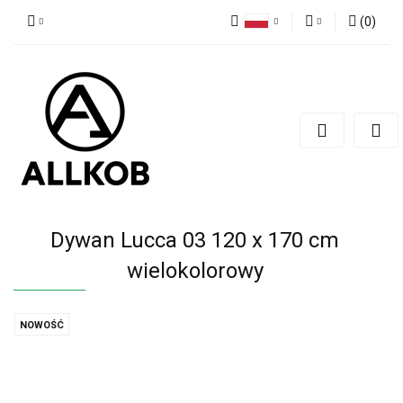
(
0
)
Polski
Zaloguj się
Czech
Zarejestruj się
English
Dodaj zgłoszenie
Zgody cookies
Dywan Lucca 03 120 x 170 cm
wielokolorowy
NOWOŚĆ