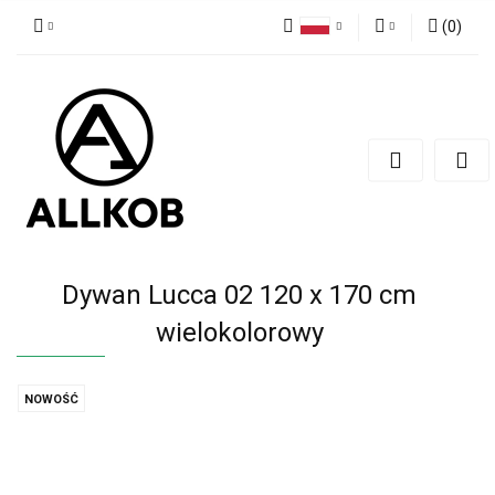
(
0
)
Polski
Zaloguj się
Czech
Zarejestruj się
English
Dodaj zgłoszenie
Zgody cookies
Dywan Lucca 02 120 x 170 cm
wielokolorowy
NOWOŚĆ