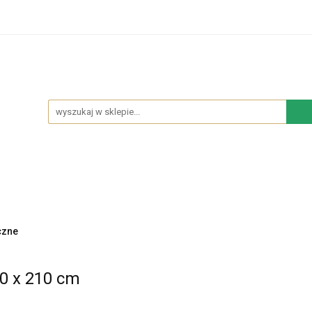
hodowe
Sypialnia
Salon
Kuchnia
Łazie
Salon
Kuchnia
Łazienka
NOWOŚCI
BES
czne
0 x 210 cm