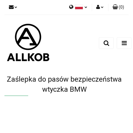
(
0
)
Polski
Zaloguj się
Czech
Zarejestruj się
English
Dodaj zgłoszenie
Zgody cookies
Zaślepka do pasów bezpieczeństwa
wtyczka BMW