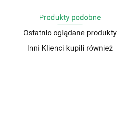
Produkty podobne
Ostatnio oglądane produkty
Inni Klienci kupili również
2x ZAPINKA
PRZEDŁUŻKA
Zaślepka do
Zaślepka do
Zaślepka do
PASA
pasów
pasów
pasów
74.99
ZAŚLEPKA
bezpieczeństwa
bezpieczeństwa
bezpieczeńs
79.00
79.00
79.00