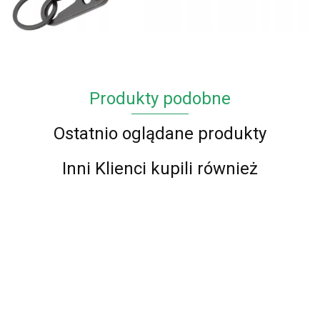
Produkty podobne
Ostatnio oglądane produkty
Inni Klienci kupili również
Brelok
Brelok
Brelok
BMW
do
Smycz do
BRELOK
BRELOK
audi s
M-
kluczy
30.99
50.00