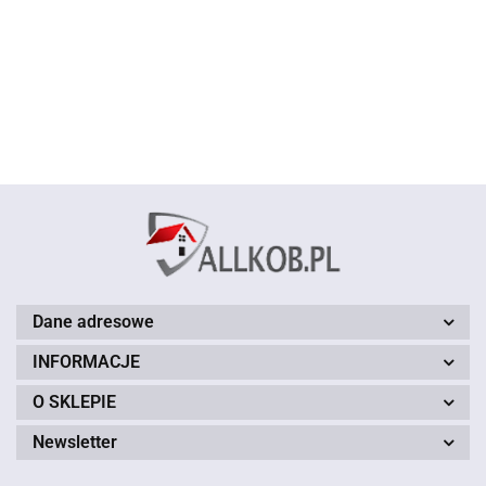
kluczy VW
BRELOCZEK
BRELOCZEK
line s-line
PAKIET
Audi S
35.00
Volkswage
do kluczy
do kluczy
skóra
E60
Line
40.00
45.00
45.00
brelok
BMW
MERCEDES
aluminium
E46
prezent
breloczek
nowość na
na prezent
A3 A4 A5
E90
jakość
prezent
E36 X5
X3 X1
X6
Dane adresowe
INFORMACJE
O SKLEPIE
Newsletter