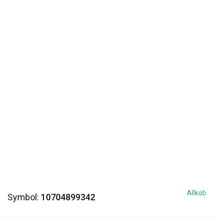
Allkob
Symbol:
10704899342