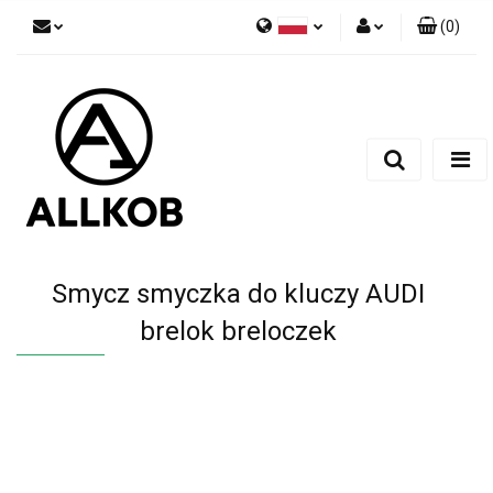
(
0
)
Polski
Zaloguj się
Czech
Zarejestruj się
English
Dodaj zgłoszenie
Zgody cookies
Smycz smyczka do kluczy AUDI
brelok breloczek