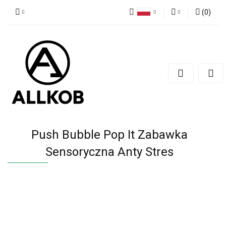
(
0
)
Polski
Zaloguj się
Czech
Zarejestruj się
English
Dodaj zgłoszenie
Zgody cookies
Push Bubble Pop It Zabawka
Sensoryczna Anty Stres