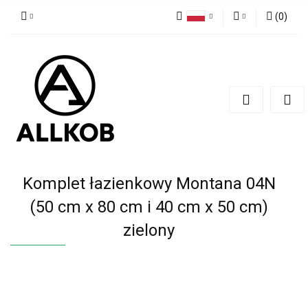
(
0
)
Polski
Zaloguj się
Czech
Zarejestruj się
English
Dodaj zgłoszenie
Zgody cookies
Komplet łazienkowy Montana 04N
(50 cm x 80 cm i 40 cm x 50 cm)
zielony