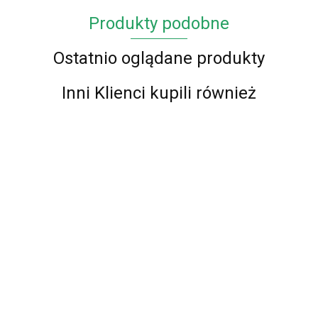
Produkty podobne
Ostatnio oglądane produkty
Inni Klienci kupili również
Chodnik
Chodnik
Chodnik sznurkowy
sznurkowy
sznurkowy
dwustronny ZARA 11
dwustronny ZARA
dwustronny ZARA
124.00
124.00
brązowy brązowy