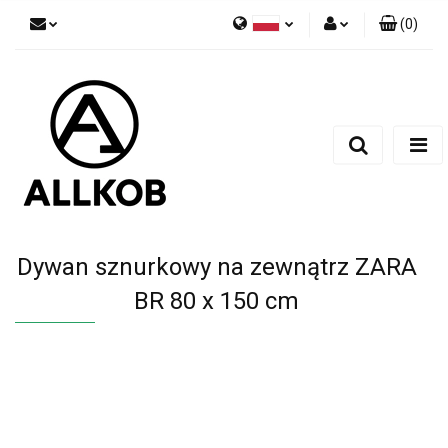
(
0
)
Polski
Zaloguj się
Czech
Zarejestruj się
English
Dodaj zgłoszenie
Zgody cookies
Dywan sznurkowy na zewnątrz ZARA
BR 80 x 150 cm