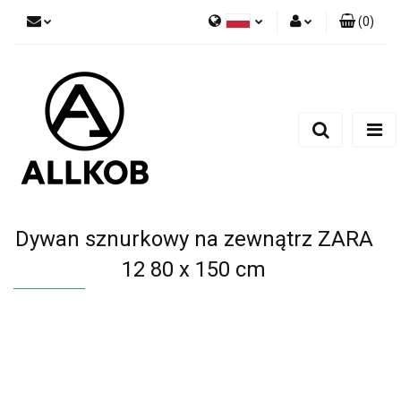
(
0
)
Polski
Zaloguj się
Czech
Zarejestruj się
English
Dodaj zgłoszenie
Zgody cookies
Dywan sznurkowy na zewnątrz ZARA
12 80 x 150 cm