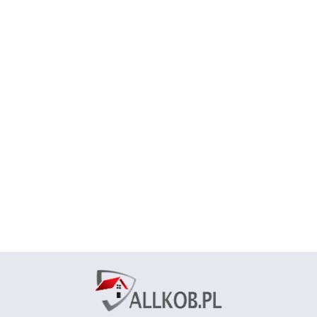
Dywan
Blanka 01
- szara (N)
Chodnik
Chodnik
129.00
Chodnik
80 x 220
sznurkowy
sznurkowy
sznurkowy
cm
dwustronny
dwustronny
124.00
124.00
dwustronny
ZARA 11 szary
ZARA 11 szary
124.00
ZARA 11
szary 100 cm
szary 120 cm
brązowy
brązowy 120 cm