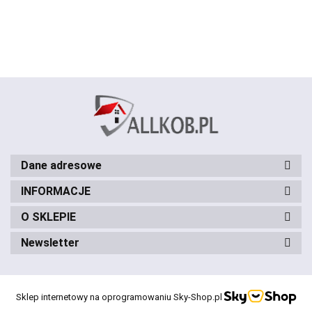
okrągły
latte
szary
beżowy
niebieski
szary
kremowy
pomarańcz
100 cm
100
100 cm
100
Dane adresowe
INFORMACJE
O SKLEPIE
Newsletter
Sklep internetowy na oprogramowaniu Sky-Shop.pl