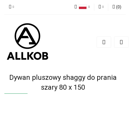
(
0
)
Polski
Zaloguj się
Czech
Zarejestruj się
English
Dodaj zgłoszenie
Zgody cookies
Dywan pluszowy shaggy do prania
szary 80 x 150