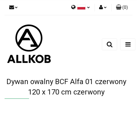
(
0
)
Polski
Zaloguj się
Czech
Zarejestruj się
English
Dodaj zgłoszenie
Zgody cookies
Dywan owalny BCF Alfa 01 czerwony
120 x 170 cm czerwony