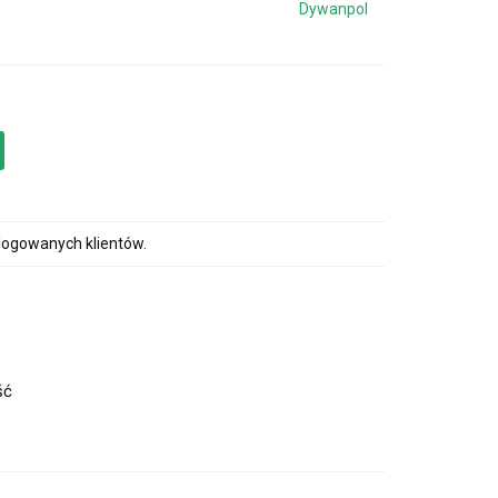
Dywanpol
alogowanych klientów.
ść