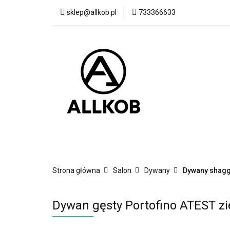
sklep@allkob.pl
733366633
Akcesoria samoc
BESTSELLERY
Akcesoria samochodowe
Sypialnia
Strona główna
Salon
Dywany
Dywany shag
Dywan gęsty Portofino ATEST zi