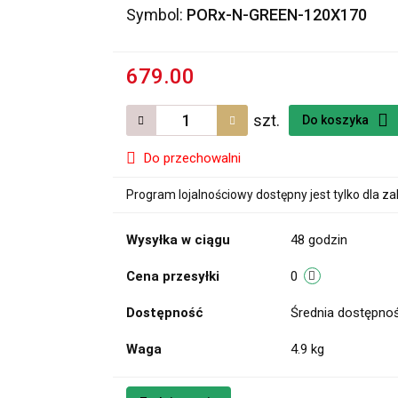
Symbol:
PORx-N-GREEN-120X170
679.00
szt.
Do koszyka
Do przechowalni
Program lojalnościowy dostępny jest tylko dla z
Wysyłka w ciągu
48 godzin
Cena przesyłki
0
Dostępność
Średnia dostępno
Waga
4.9 kg