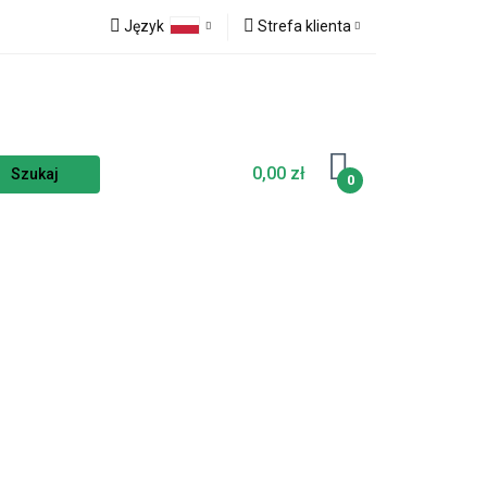
Język
Strefa klienta
a
NOWOŚCI
Polski
Zaloguj się
Czech
Zarejestruj się
English
Dodaj zgłoszenie
0,00 zł
Zgody cookies
0
ELLERY