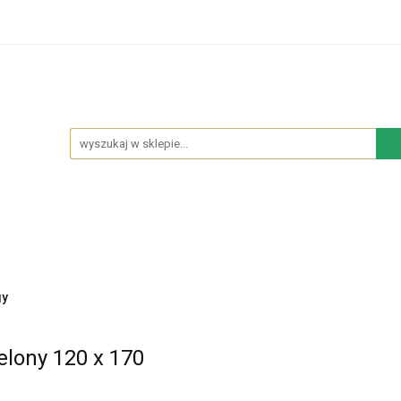
hodowe
Sypialnia
Salon
Kuchnia
Łazienk
Salon
Kuchnia
Łazienka
NOWOŚCI
BESTS
gy
elony 120 x 170