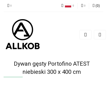
(
0
)
Polski
Zaloguj się
Czech
Zarejestruj się
English
Dodaj zgłoszenie
Zgody cookies
Dywan gęsty Portofino ATEST
niebieski 300 x 400 cm