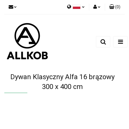
(
0
)
Polski
Zaloguj się
Czech
Zarejestruj się
English
Dodaj zgłoszenie
Zgody cookies
Dywan Klasyczny Alfa 16 brązowy
300 x 400 cm