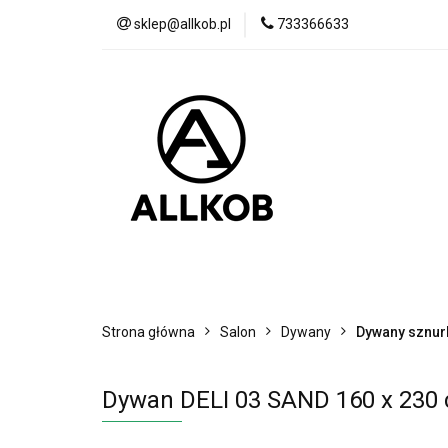
sklep@allkob.pl
733366633
Akcesoria samoc
BESTSELLERY
Akcesoria samochodowe
Sypialnia
Strona główna
Salon
Dywany
Dywany sznu
Dywan DELI 03 SAND 160 x 230