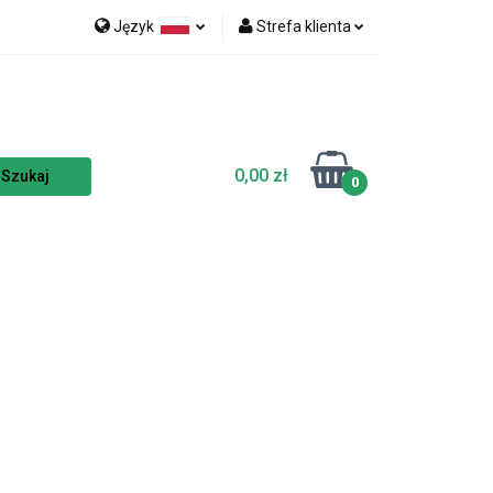
Język
Strefa klienta
nka
NOWOŚCI
Polski
Zaloguj się
Czech
Zarejestruj się
English
Dodaj zgłoszenie
0,00 zł
Zgody cookies
0
TSELLERY