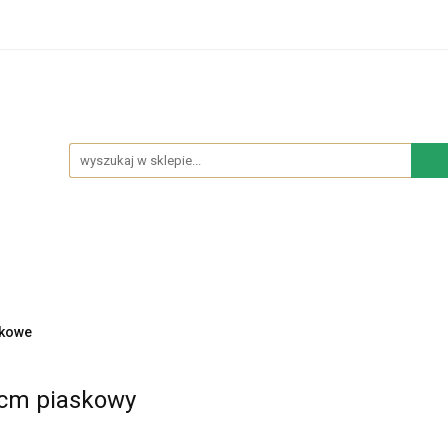
hodowe
Sypialnia
Salon
Kuchnia
Łazie
Salon
Kuchnia
Łazienka
NOWOŚCI
BES
rkowe
 cm piaskowy