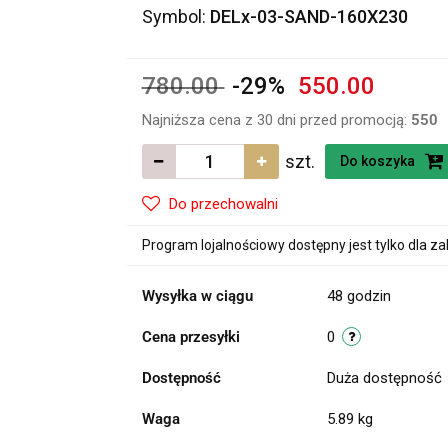
Symbol:
DELx-03-SAND-160X230
780.00
-29%
550.00
Najniższa cena z 30 dni przed promocją:
550
szt.
Do koszyka
Do przechowalni
Program lojalnościowy dostępny jest tylko dla z
Wysyłka w ciągu
48 godzin
Cena przesyłki
0
Dostępność
Duża dostępność
Waga
5.89 kg