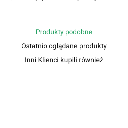
Produkty podobne
Ostatnio oglądane produkty
Inni Klienci kupili również
Chodnik
Chodnik
Chodnik
Chodnik
Chodnik
Chodnik
Chodni
BCF Alfa
BCF Alfa
BCF Alfa
BCF Alfa
BCF Alfa
BCF Alfa
BCF Al
01 -
01 -
01 -
01 -
01 -
01 -
01 -
87.00
72.00
73.00
77.00
87.00
73.00
67.00
brązowy
brązowy
brązowy
brązowy
czerwony
czerwony
czerwo