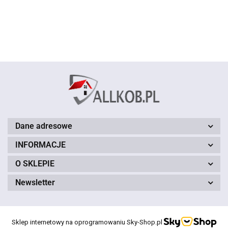
- 60 -
- 70 cm
120 cm
80 cm
- 60 -
120 cm
60 cm
150cm
150cm
brązowy
czerwony
150 cm
150 cm
Dane adresowe
INFORMACJE
O SKLEPIE
Newsletter
Sklep internetowy na oprogramowaniu Sky-Shop.pl