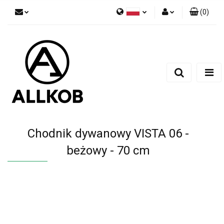
(
0
)
Polski
Zaloguj się
Czech
Zarejestruj się
English
Dodaj zgłoszenie
Zgody cookies
Chodnik dywanowy VISTA 06 -
beżowy - 70 cm