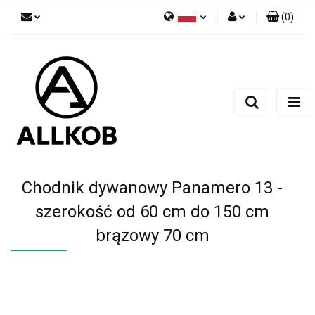
(
0
)
Polski
Zaloguj się
Czech
Zarejestruj się
English
Dodaj zgłoszenie
Zgody cookies
Chodnik dywanowy Panamero 13 -
szerokość od 60 cm do 150 cm
brązowy 70 cm