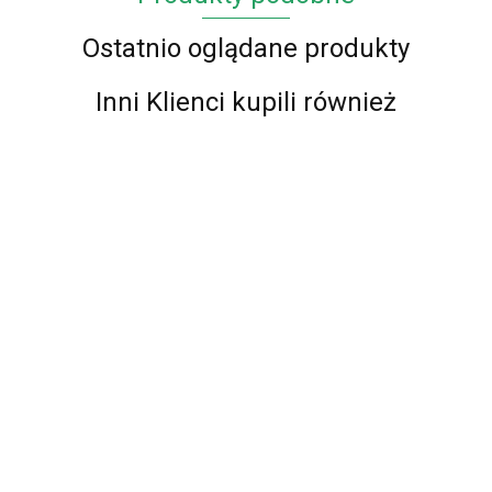
Ostatnio oglądane produkty
Inni Klienci kupili również
Chodnik
Chodnik
Chodnik
Chodnik
BCF Alfa
BCF Alfa
BCF Alfa
BCF Alfa
Chodnik
Chodnik
01 -
01 -
01 -
01 -
BCF Alfa 01
72.00
62.00
73.00
57.00
BCF Alfa 01
brązowy
brązowy
brązowy
brązowy
- brązowy -
- czerwony -
87.00
- 70 cm
100 cm
120 cm
90 cm
87.00
60 - 150cm
60 - 150cm
brązowy
czerwony
150 cm
150 cm