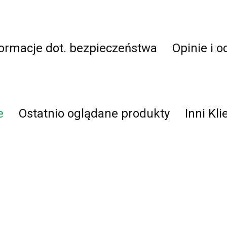
formacje dot. bezpieczeństwa
Opinie i o
e
Ostatnio oglądane produkty
Inni Kli
Chodnik BCF
Cho
BCF
Chodnik BCF