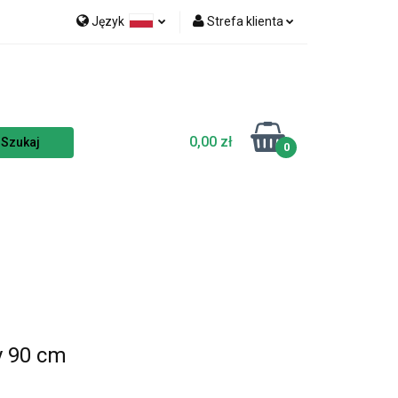
Język
Strefa klienta
nka
NOWOŚCI
Polski
Zaloguj się
Czech
Zarejestruj się
English
Dodaj zgłoszenie
0,00 zł
Zgody cookies
0
TSELLERY
y 90 cm