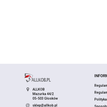
Alfa 01 -
Alfa 01 -
brązowy 
brązowy - 70
73.00
72.00
cm
cm
Chodnik BCF Alfa 01 -
brązowy - 60 - 150cm
brązowy 150 cm
87.00
INFOR
Regulam
ALLKOB
Regulam
Mazurka 44/2
05-503 Głosków
Polityk
sklep@allkob.pl
Sposoby