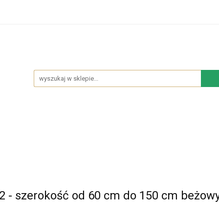
hodowe
Sypialnia
Salon
Kuchnia
Łazie
Salon
Kuchnia
Łazienka
NOWOŚCI
BES
 - szerokość od 60 cm do 150 cm beżow