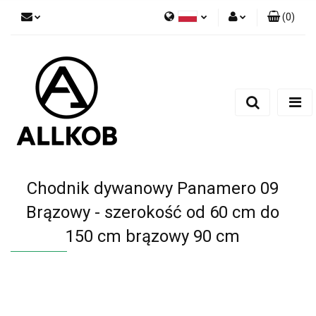
(
0
)
Polski
Zaloguj się
Czech
Zarejestruj się
English
Dodaj zgłoszenie
Zgody cookies
Chodnik dywanowy Panamero 09
Brązowy - szerokość od 60 cm do
150 cm brązowy 90 cm