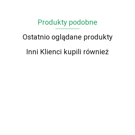
Produkty podobne
Ostatnio oglądane produkty
Inni Klienci kupili również
Chodnik
Chodnik
Chodnik
BCF
Chodnik
Chodnik
BCF Alfa
Chodnik
BCF Alfa
Alfa 01
BCF Alfa
BCF Alfa
06 -
BCF Alfa
77.00
01 -
77.00
-
01 -
77.00
01 -
brązowy
01 -
87.00
czerwony
87.00
87.00
zielony
zielony -
brązowy -
80 cm
czerwony -
80 cm
80 cm
60 -
60 -
60 - 150cm