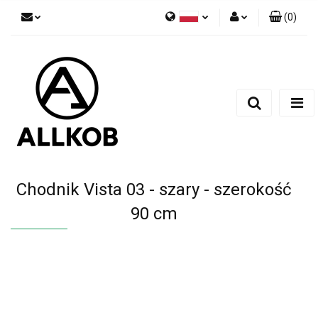
(
0
)
Polski
Zaloguj się
Czech
Zarejestruj się
English
Dodaj zgłoszenie
Zgody cookies
Chodnik Vista 03 - szary - szerokość
90 cm