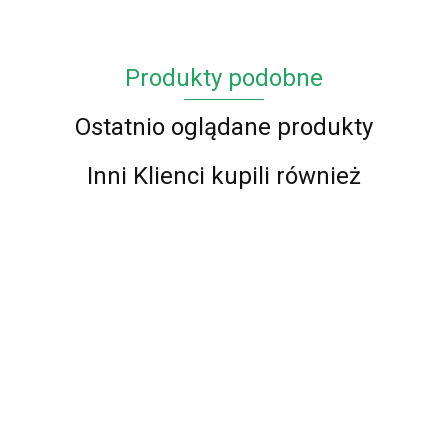
Produkty podobne
Ostatnio oglądane produkty
Inni Klienci kupili również
Chodnik BCF
Chodnik BCF
Chodnik BCF
Chodnik BCF
Alfa 01 -
Alfa 01 -
Alfa 16 -
Alfa 01 -
zielony - 60 -
brązowy - 60 -
brązowy - 60 -
czerwony - 60
87.00
87.00
87.00