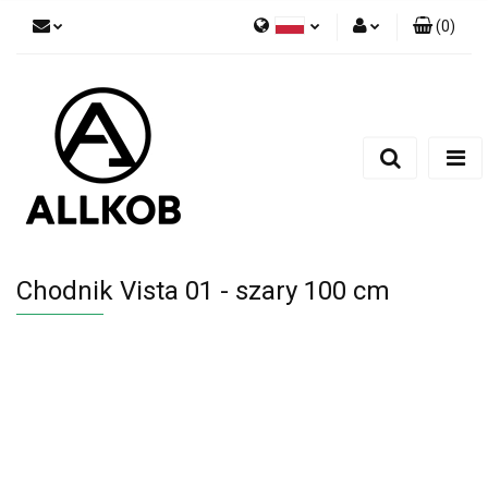
(
0
)
Polski
Zaloguj się
Czech
Zarejestruj się
English
Dodaj zgłoszenie
Zgody cookies
Chodnik Vista 01 - szary 100 cm