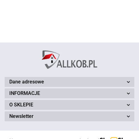
120cm
87.00
150cm
150cm
- 150cm
zielony 150
brązowy 150
brązowy 150
czerwony 150
cm
cm
cm
cm
Dane adresowe
INFORMACJE
O SKLEPIE
Newsletter