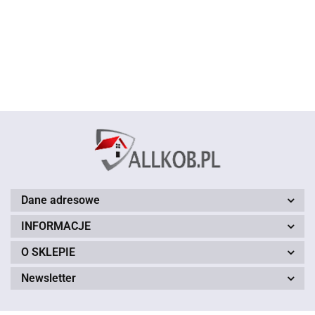
01 -
120.00
- brązowy -
- brązowy -
czerwony -
01 120 cm
87.00
87.00
87.00
87.00
zielony -
60 - 150cm
60 - 150cm
60 - 150cm
60 - 120cm
brązowy
brązowy
czerwony
zielony 150
150 cm
150 cm
150 cm
cm
Dane adresowe
INFORMACJE
O SKLEPIE
Newsletter