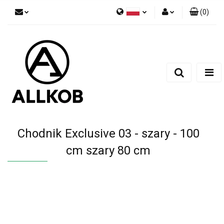
(
0
)
Polski
Zaloguj się
Czech
Zarejestruj się
English
Dodaj zgłoszenie
Zgody cookies
Chodnik Exclusive 03 - szary - 100
cm szary 80 cm