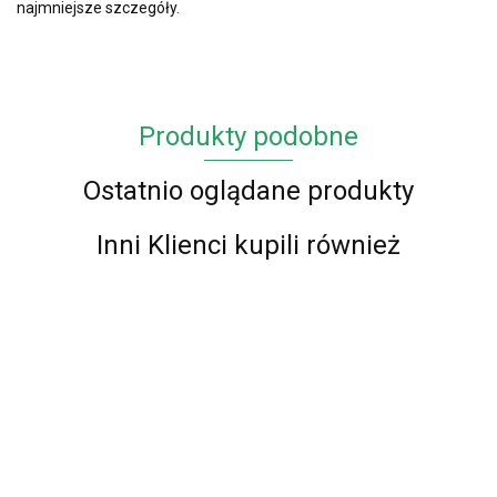
najmniejsze szczegóły.
Produkty podobne
Ostatnio oglądane produkty
Inni Klienci kupili również
Chodnik
Chodnik
Chodnik
Chodnik
Chodnik BCF
dywanowy
BCF Alfa
BCF Alfa 01
BCF Alfa 16
Alfa 01 -
Panamero