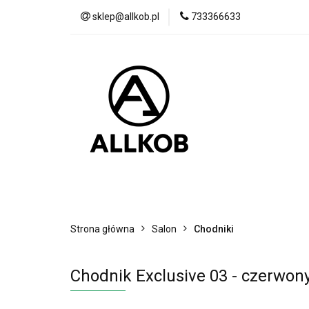
sklep@allkob.pl
733366633
Akcesoria samoc
BESTSELLERY
Akcesoria samochodowe
Sypialnia
Strona główna
Salon
Chodniki
Chodnik Exclusive 03 - czerwon