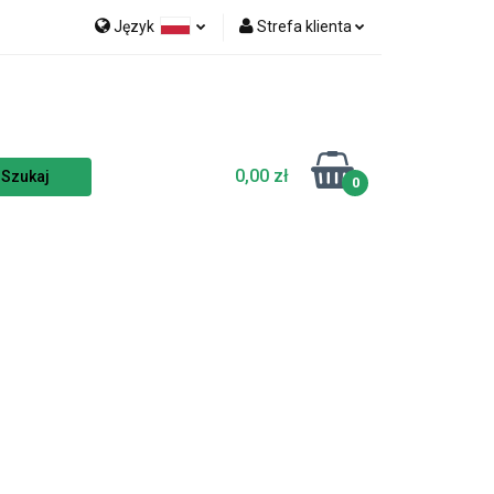
Język
Strefa klienta
nka
NOWOŚCI
Polski
Zaloguj się
Czech
Zarejestruj się
English
Dodaj zgłoszenie
0,00 zł
Zgody cookies
0
TSELLERY