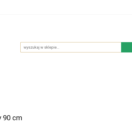
hodowe
Sypialnia
Salon
Kuchnia
Łazie
Salon
Kuchnia
Łazienka
NOWOŚCI
BES
y 90 cm