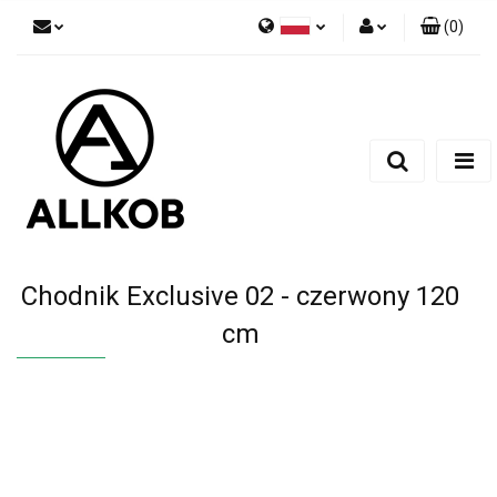
(
0
)
Polski
Zaloguj się
Czech
Zarejestruj się
English
Dodaj zgłoszenie
Zgody cookies
Chodnik Exclusive 02 - czerwony 120
cm