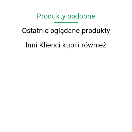
Produkty podobne
Ostatnio oglądane produkty
Inni Klienci kupili również
Chodnik BCF
Chodnik BCF
Chodnik BCF
Chodnik BCF
Alfa 01 -
Alfa 01 -
Alfa 16 -
Alfa 01 -
zielony - 60 -
brązowy - 60 -
brązowy - 60 -
czerwony - 60
87.00
87.00
87.00
120cm
87.00
150cm
150cm
- 150cm