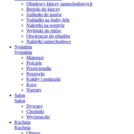
Obudowy kluczy samochodowych
Breloki do kluczy
Zaślepki do pasów
Nakładki na śruby felg
Nakrętki na wentyle
Wybijaki do nitów
Otwieracze do obudów
Naklejki samochodowe
Sypialnia
Sypialnia
Materace
Pościele
Prześcieradła
Poszewki
Kołdry i poduszki
Koce
Narzuty
Salon
Salon
Dywany
Chodniki
Wycieraczki
Kuchnia
Kuchnia
Obrusy