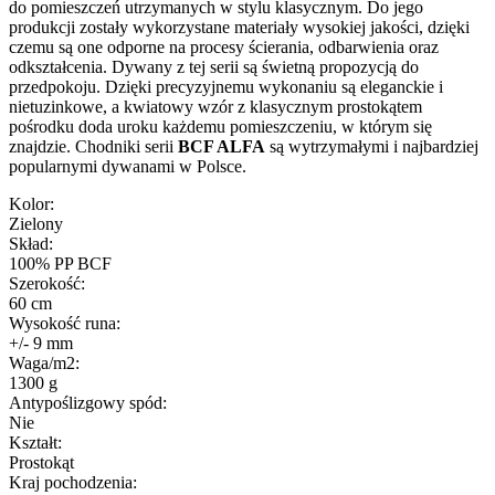
do pomieszczeń utrzymanych w stylu klasycznym. Do jego
produkcji zostały wykorzystane materiały wysokiej jakości, dzięki
czemu są one odporne na procesy ścierania, odbarwienia oraz
odkształcenia. Dywany z tej serii są świetną propozycją do
przedpokoju.
Dzięki precyzyjnemu wykonaniu są eleganckie
i
nietuzinkowe, a kwiatowy wzór z klasycznym prostokątem
pośrodku doda uroku każdemu pomieszczeniu, w którym się
znajdzie. Chodniki
serii
BCF ALFA
są wytrzymałymi i najbardziej
popularnymi dywanami w Polsce.
Kolor:
Zielony
Skład:
100% PP BCF
Szerokość:
60 cm
Wysokość runa:
+/- 9 mm
Waga/m2:
1300 g
Antypoślizgowy spód:
Nie
Kształt:
Prostokąt
Kraj pochodzenia: