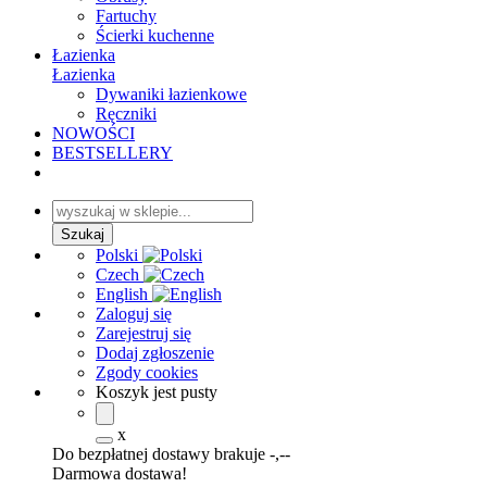
Fartuchy
Ścierki kuchenne
Łazienka
Łazienka
Dywaniki łazienkowe
Ręczniki
NOWOŚCI
BESTSELLERY
Polski
Czech
English
Zaloguj się
Zarejestruj się
Dodaj zgłoszenie
Zgody cookies
Koszyk jest pusty
x
Do bezpłatnej dostawy brakuje
-,--
Darmowa dostawa!