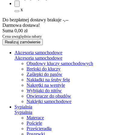
x
Do bezpłatnej dostawy brakuje
-,--
Darmowa dostawa!
Suma
0,00 zł
Cena uwzględnia rabaty
Realizuj zamówienie
Akcesoria samochodowe
Akcesoria samochodowe
Obudowy kluczy samochodowych
Breloki do kluczy
Zaślepki do pasów
Nakładki na śruby felg
Nakrętki na wentyle
Wybijaki do nitów
Otwieracze do obudów
Naklejki samochodowe
Sypialnia
Sypialnia
Materace
Pościele
Prześcieradła
Poszewki