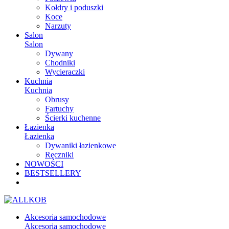
Kołdry i poduszki
Koce
Narzuty
Salon
Salon
Dywany
Chodniki
Wycieraczki
Kuchnia
Kuchnia
Obrusy
Fartuchy
Ścierki kuchenne
Łazienka
Łazienka
Dywaniki łazienkowe
Ręczniki
NOWOŚCI
BESTSELLERY
Akcesoria samochodowe
Akcesoria samochodowe