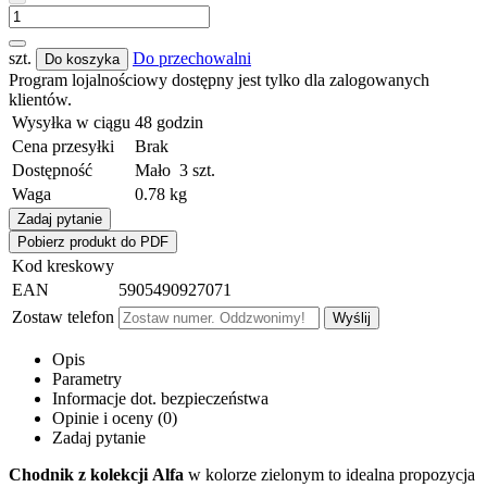
szt.
Do przechowalni
Do koszyka
Program lojalnościowy dostępny jest tylko dla zalogowanych
klientów.
Wysyłka w ciągu
48 godzin
Cena przesyłki
Brak
Dostępność
Mało
3
szt.
Waga
0.78 kg
Zadaj pytanie
Pobierz produkt do PDF
Kod kreskowy
EAN
5905490927071
Zostaw telefon
Wyślij
Opis
Parametry
Informacje dot. bezpieczeństwa
Opinie i oceny (0)
Zadaj pytanie
Chodnik z kolekcji
Alfa
w kolorze zielonym to idealna propozycja