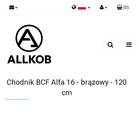
(
0
)
Polski
Zaloguj się
Czech
Zarejestruj się
English
Dodaj zgłoszenie
Zgody cookies
Chodnik BCF Alfa 16 - brązowy - 120
cm