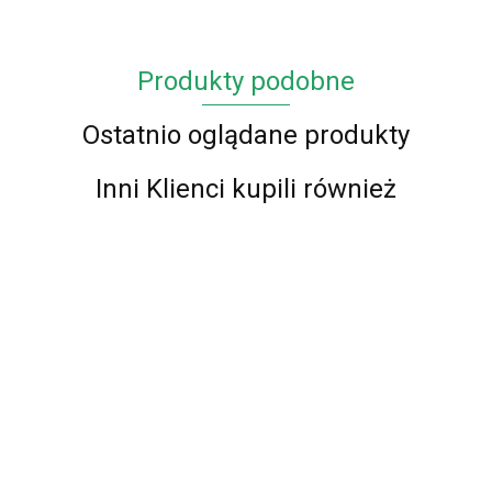
Produkty podobne
Ostatnio oglądane produkty
Inni Klienci kupili również
Chodnik
Chodnik
Chodnik
Chodnik
BCF Alfa
BCF Alfa
BCF Alfa
BCF Alfa
Chodnik
Chodnik
01 -
01 -
01 -
01 -
BCF Alfa 01
72.00
62.00
73.00
57.00
BCF Alfa 01
brązowy
brązowy
brązowy
brązowy
- brązowy -
- czerwony -
87.00
- 70 cm
100 cm
120 cm
90 cm
87.00
60 - 150cm
60 - 150cm